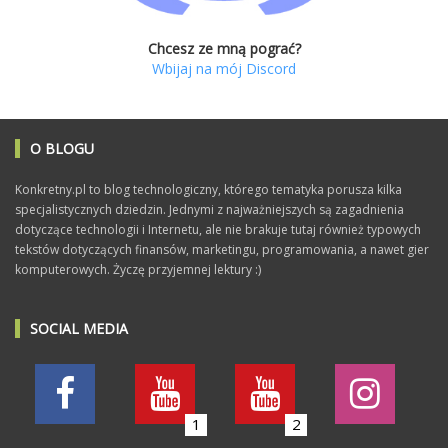
Chcesz ze mną pograć?
Wbijaj na mój Discord
O BLOGU
Konkretny.pl to blog technologiczny, którego tematyka porusza kilka
specjalistycznych dziedzin. Jednymi z najważniejszych są zagadnienia
dotyczące technologii i Internetu, ale nie brakuje tutaj również typowych
tekstów dotyczących finansów, marketingu, programowania, a nawet gier
komputerowych. Życzę przyjemnej lektury :)
SOCIAL MEDIA
1
2