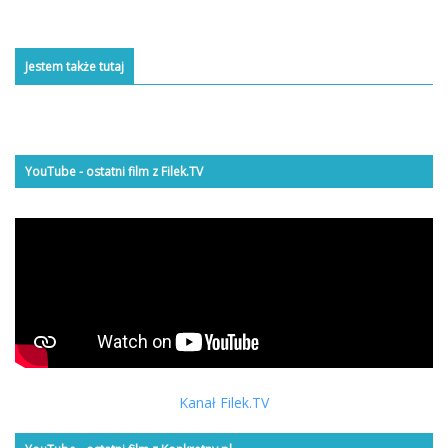
Jestem także tutaj
YouTube - ostatni film z Filek.TV
Kanał Filek.TV