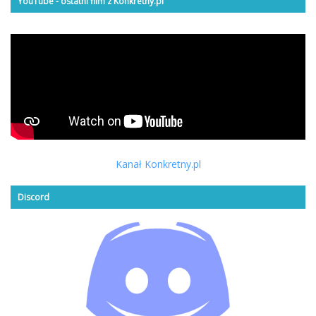
YouTube - ostatni film z Konkretny.pl
Kanał Konkretny.pl
Discord