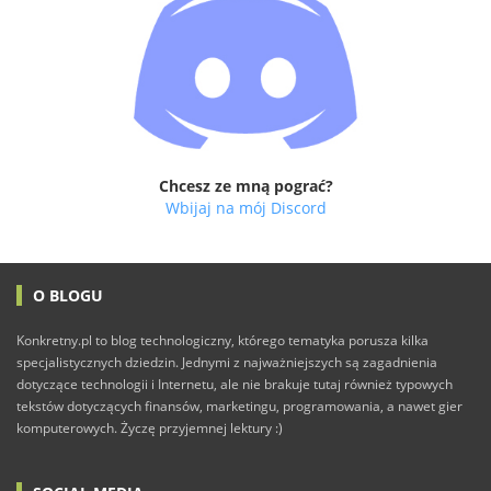
Chcesz ze mną pograć?
Wbijaj na mój Discord
O BLOGU
Konkretny.pl to blog technologiczny, którego tematyka porusza kilka
specjalistycznych dziedzin. Jednymi z najważniejszych są zagadnienia
dotyczące technologii i Internetu, ale nie brakuje tutaj również typowych
tekstów dotyczących finansów, marketingu, programowania, a nawet gier
komputerowych. Życzę przyjemnej lektury :)