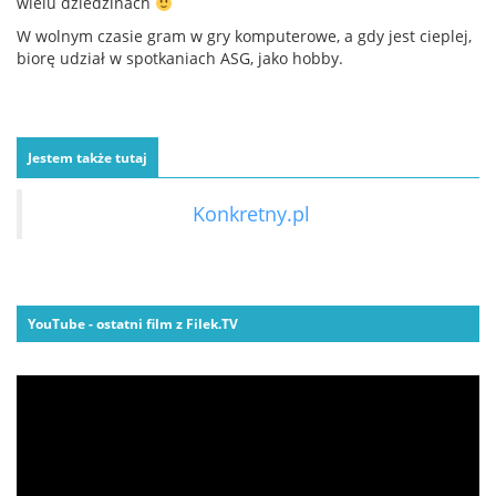
wielu dziedzinach
W wolnym czasie gram w gry komputerowe, a gdy jest cieplej,
biorę udział w spotkaniach ASG, jako hobby.
Jestem także tutaj
Konkretny.pl
YouTube - ostatni film z Filek.TV