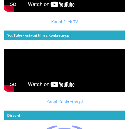
Kanał Filek.TV
YouTube - ostatni film z Konkretny.pl
Kanał Konkretny.pl
Discord