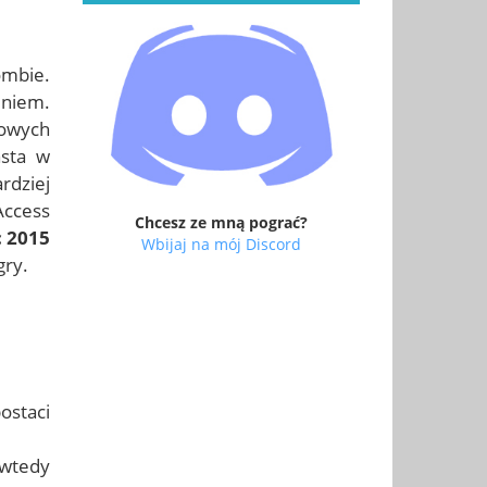
ombie.
eniem.
nowych
asta w
rdziej
Access
Chcesz ze mną pograć?
 2015
Wbijaj na mój Discord
gry.
ostaci
 wtedy