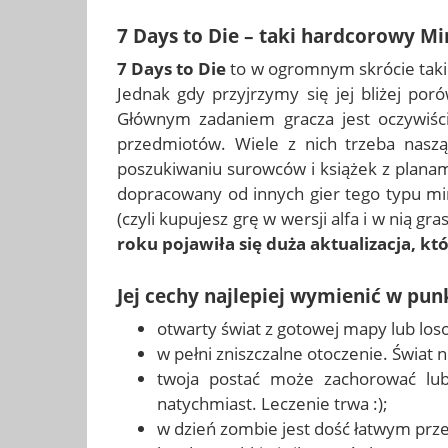
7 Days to Die – taki hardcorowy Mi
7 Days to Die
to w ogromnym skrócie taki 
Jednak gdy przyjrzymy się jej bliżej p
Głównym zadaniem gracza jest oczywiści
przedmiotów. Wiele z nich trzeba nasz
poszukiwaniu surowców i książek z planam
dopracowany od innych gier tego typu mi
(czyli kupujesz grę w wersji alfa i w nią gr
roku pojawiła się duża aktualizacja, k
Jej cechy najlepiej wymienić w pun
otwarty świat z gotowej mapy lub lo
w pełni zniszczalne otoczenie. Świat 
twoja postać może zachorować lub
natychmiast. Leczenie trwa :);
w dzień zombie jest dość łatwym prze