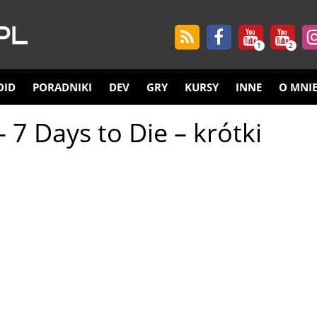
1
2
OID
PORADNIKI
DEV
GRY
KURSY
INNE
O MNI
7 Days to Die – krótki