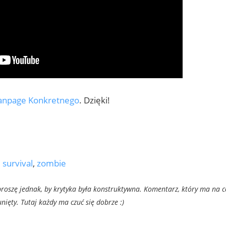
anpage Konkretnego
. Dzięki!
,
survival
,
zombie
oszę jednak, by krytyka była konstruktywna. Komentarz, który ma na c
ięty. Tutaj każdy ma czuć się dobrze :)