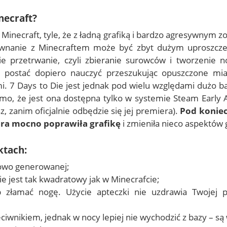
necraft?
Minecraft, tyle, że z ładną grafiką i bardzo agresywnym z
orównanie z Minecraftem może być zbyt dużym uproszcz
e przetrwanie, czyli zbieranie surowców i tworzenie 
ą postać dopiero nauczyć przeszukując opuszczone mi
i. 7 Days to Die jest jednak pod wielu względami dużo ba
mo, że jest ona dostępna tylko w systemie Steam Early 
asz, zanim oficjalnie odbędzie się jej premiera).
Pod koniec
tóra mocno poprawiła grafikę
i zmieniła nieco aspektów 
ktach:
sowo generowanej;
nie jest tak kwadratowy jak w Minecrafcie;
 złamać nogę. Użycie apteczki nie uzdrawia Twojej p
ciwnikiem, jednak w nocy lepiej nie wychodzić z bazy – są