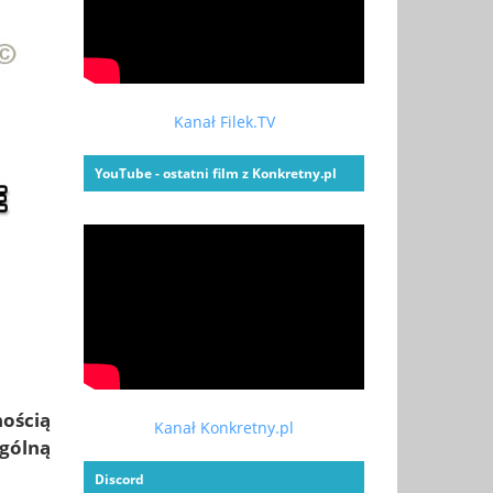
Kanał Filek.TV
YouTube - ostatni film z Konkretny.pl
ością
Kanał Konkretny.pl
ególną
Discord