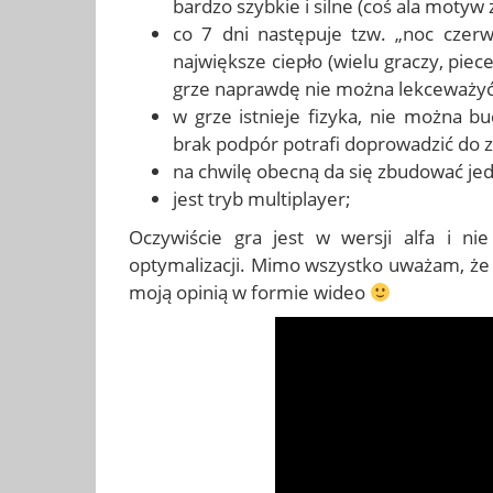
bardzo szybkie i silne (coś ala motyw z
co 7 dni następuje tzw. „noc czer
największe ciepło (wielu graczy, pie
grze naprawdę nie można lekceważyć –
w grze istnieje fizyka, nie można b
brak podpór potrafi doprowadzić do z
na chwilę obecną da się zbudować je
jest tryb multiplayer;
Oczywiście gra jest w wersji alfa i n
optymalizacji. Mimo wszystko uważam, że 
moją opinią w formie wideo