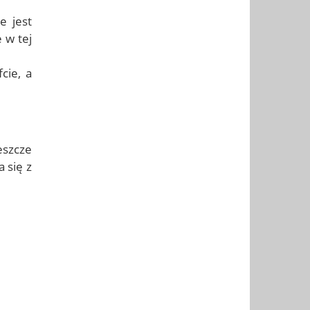
e jest
 w tej
cie, a
eszcze
 się z