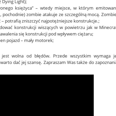
 Dying Light);
wonego księżyca” – wtedy miejsce, w którym emitowan
ce, pochodnie) zombie atakuje ze szczególną mocą. Zombie
 potrafią zniszczyć najpotężniejsze konstrukcje.;
udować konstrukcji wiszących w powietrzu jak w Minecraf
awalenia się konstrukcji pod wpływem ciężaru;
den pojazd – mały motorek;
ie jest wolna od błędów. Przede wszystkim wymaga j
warto dać jej szansę. Zapraszam Was także do zapoznania