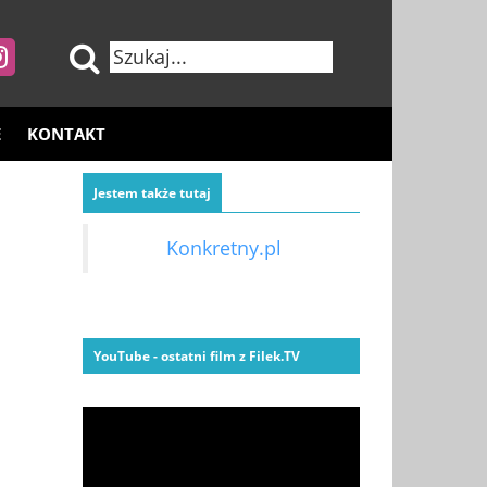
E
KONTAKT
Jestem także tutaj
Konkretny.pl
YouTube - ostatni film z Filek.TV