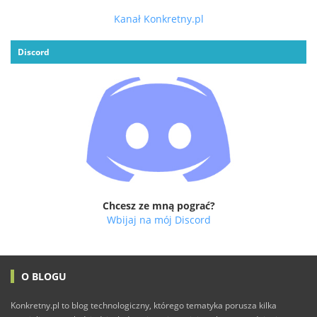
Kanał Konkretny.pl
Discord
Chcesz ze mną pograć?
Wbijaj na mój Discord
O BLOGU
Konkretny.pl to blog technologiczny, którego tematyka porusza kilka