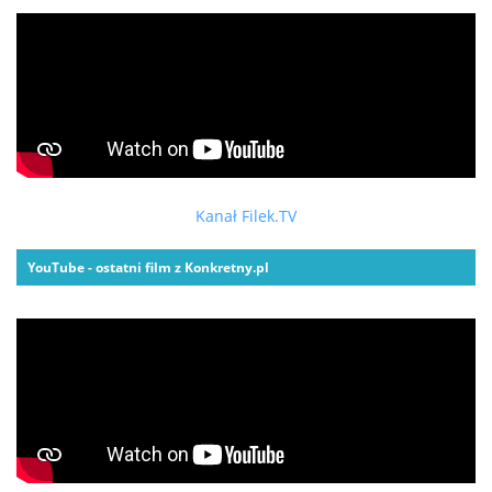
Kanał Filek.TV
YouTube - ostatni film z Konkretny.pl