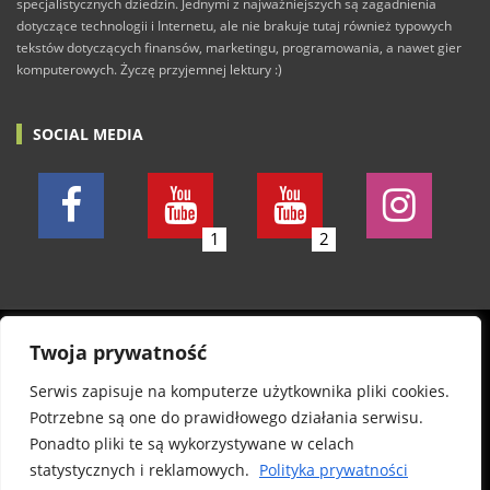
specjalistycznych dziedzin. Jednymi z najważniejszych są zagadnienia
dotyczące technologii i Internetu, ale nie brakuje tutaj również typowych
tekstów dotyczących finansów, marketingu, programowania, a nawet gier
komputerowych. Życzę przyjemnej lektury :)
SOCIAL MEDIA
1
2
© 2011-2026 Konkretny.pl. Wszelkie prawa zastrzeżone.
Twoja prywatność
Wszystkie posty piszę w dobrej wierze. Nie odpowiadam
Serwis zapisuje na komputerze użytkownika pliki cookies.
jednak za wszelkie szkody, treść komentarzy oraz
Potrzebne są one do prawidłowego działania serwisu.
autentyczność informacji na stronie. Informuję, że
Ponadto pliki te są wykorzystywane w celach
publikowane pliki zostały sprawdzone programem
statystycznych i reklamowych.
Polityka prywatności
antywirusowym w aktualnej wersji. Nie biorę jednak