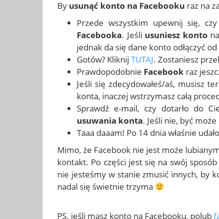
By
usunąć konto na Facebooku
raz na z
Przede wszystkim upewnij się, cz
Facebooka
. Jeśli
usuniesz konto
na
jednak da się dane konto odłączyć o
Gotów? Kliknij
TUTAJ
. Zostaniesz prz
Prawdopodobnie
Facebook
raz jesz
Jeśli się zdecydowałeś/aś, musisz t
konta, inaczej wstrzymasz całą proce
Sprawdź e-mail, czy dotarło do C
usuwania konta
. Jeśli nie, być może
Taaa daaam! Po 14 dnia właśnie udało
Mimo, że Facebook nie jest może lubianym 
kontakt. Po części jest się na swój sposó
nie jesteśmy w stanie zmusić innych, by k
nadal się świetnie trzyma
PS. jeśli masz konto na Facebooku, polub
f