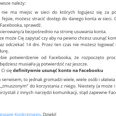
awsze należy:
y nie ma miejsc w sieci do których logujesz się za 
 fejsie, możesz stracić dostęp do danego konta w sieci. 
d Facebooka, sprawdź.
ekierowany/a bezpośrednio na stronę usuwania konta.
cze może Cię zapytać czy aby na pewno chcesz usunąć ko
eraz odczekać 14 dni. Przez ten czas nie możesz logować 
durę.
iebie potwierdzenie od Facebooka, że rozpoczęto pro
 będziesz musiał/a ją potwierdzić raz jeszcze.
 Ci się
definitywnie usunąć konto na Facebooku
serwisem, to jednak gromadzi wiele, wiele osób i ułatwia 
b „zmuszonym” do korzystania z niego. Niestety (a może i 
orzystali z innych narzędzi komunikacji, stąd zapewne Fa
anpage Konkretnego
. Dzięki!