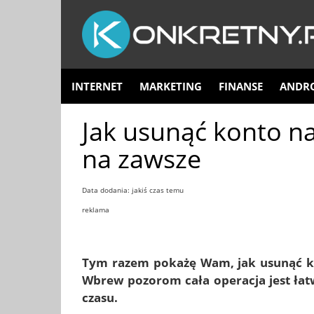
INTERNET
MARKETING
FINANSE
ANDR
Jak usunąć konto na
na zawsze
Data dodania: jakiś czas temu
reklama
Tym razem pokażę Wam, jak
usunąć 
Wbrew pozorom cała operacja jest łatw
czasu.