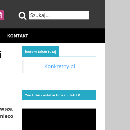
E
KONTAKT
i
Jestem także tutaj
Konkretny.pl
YouTube - ostatni film z Filek.TV
awsze.
 nieco