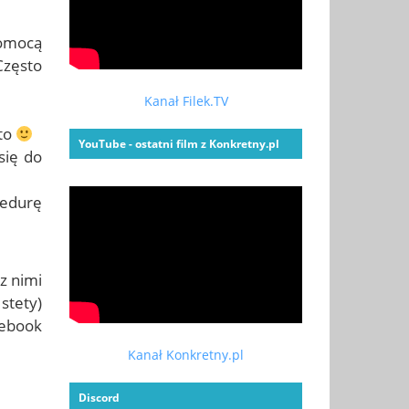
pomocą
Często
Kanał Filek.TV
nto
YouTube - ostatni film z Konkretny.pl
się do
cedurę
z nimi
stety)
cebook
Kanał Konkretny.pl
Discord