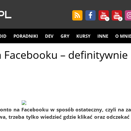
1
2
OID
PORADNIKI
DEV
GRY
KURSY
INNE
O MNI
 Facebooku – definitywnie 
konto na Facebooku
w sposób ostateczny, czyli na z
a, trzeba tylko wiedzieć gdzie klikać oraz odczekać