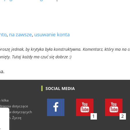
nto
,
na zawsze
,
usuwanie konta
oszę jednak, by krytyka była konstruktywna. Komentarz, który ma na c
ięty. Tutaj każdy ma czuć się dobrze :)
a.
SOCIAL MEDIA
 kilka
adnienia dotyczące
h tekstów dotyczących
1
2
rowych. Życzę
.