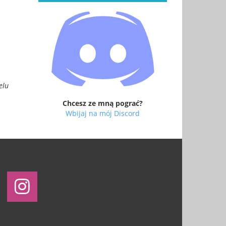
elu
Chcesz ze mną pograć?
Wbijaj na mój Discord