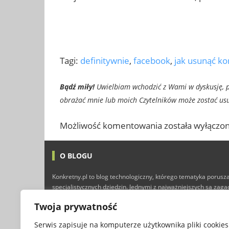
Tagi:
definitywnie
,
facebook
,
jak usunąć ko
Bądź miły!
Uwielbiam wchodzić z Wami w dyskusję, pr
obrażać mnie lub moich Czytelników może zostać usun
Możliwość komentowania została wyłączon
O BLOGU
Konkretny.pl to blog technologiczny, którego tematyka porusza
specjalistycznych dziedzin. Jednymi z najważniejszych są zag
technologii i Internetu, ale nie brakuje tutaj również typowyc
Twoja prywatność
finansów, marketingu, programowania, a nawet gier kompute
przyjemnej lektury :)
Serwis zapisuje na komputerze użytkownika pliki cookies