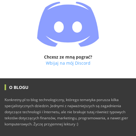
Chcesz ze mną pograć?
Wbijaj na mój Discord
O BLOGU
Konkretny.pl to blog technologiczny, którego tematyka porusza kilka
specjalistycznych dziedzin. Jednymi z najważniejszych są zagadnienia
dotyczące technologii i Internetu, ale nie brakuje tutaj również typowych
tekstów dotyczących finansów, marketingu, programowania, a nawet gier
komputerowych. Życzę przyjemnej lektury :)