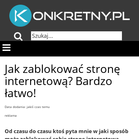
Jak zablokować stronę
internetową? Bardzo
łatwo!
Data dodania: jakiś czas temu
reklama
Od czasu do czasu ktoś pyta mnie w jaki sposób
może
zablokować
sobie
stronę internetową
.