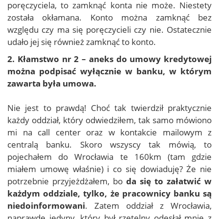
poręczyciela, to zamknąć konta nie może. Niestety
została okłamana. Konto można zamknąć bez
względu czy ma się poręczycieli czy nie. Ostatecznie
udało jej się również zamknąć to konto.
2. Kłamstwo nr 2 – aneks do umowy kredytowej
można podpisać wyłącznie w banku, w którym
zawarta była umowa.
Nie jest to prawdą! Choć tak twierdził praktycznie
każdy oddział, który odwiedziłem, tak samo mówiono
mi na call center oraz w kontakcie mailowym z
centralą banku. Skoro wszyscy tak mówią, to
pojechałem do Wrocławia te 160km (tam gdzie
miałem umowę właśnie) i co się dowiaduję? Że nie
potrzebnie przyjeżdżałem, bo
da się to załatwić w
każdym oddziale, tylko, że pracownicy banku są
niedoinformowani
. Zatem oddział z Wrocławia,
naprawdę jedyny, który był rzetelny odesłał mnie z