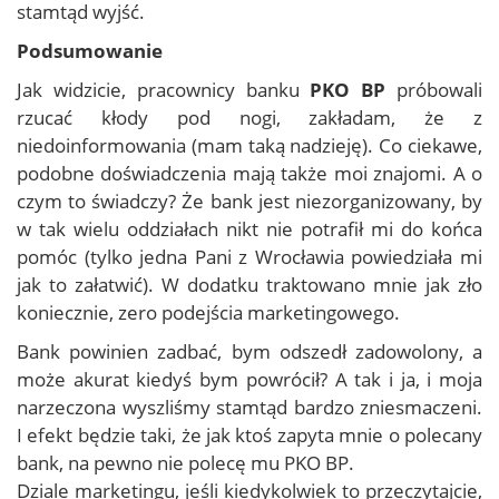
stamtąd wyjść.
Podsumowanie
Jak widzicie, pracownicy banku
PKO BP
próbowali
rzucać kłody pod nogi, zakładam, że z
niedoinformowania (mam taką nadzieję). Co ciekawe,
podobne doświadczenia mają także moi znajomi. A o
czym to świadczy? Że bank jest niezorganizowany, by
w tak wielu oddziałach nikt nie potrafił mi do końca
pomóc (tylko jedna Pani z Wrocławia powiedziała mi
jak to załatwić). W dodatku traktowano mnie jak zło
koniecznie, zero podejścia marketingowego.
Bank powinien zadbać, bym odszedł zadowolony, a
może akurat kiedyś bym powrócił? A tak i ja, i moja
narzeczona wyszliśmy stamtąd bardzo zniesmaczeni.
I efekt będzie taki, że jak ktoś zapyta mnie o polecany
bank, na pewno nie polecę mu PKO BP.
Dziale marketingu, jeśli kiedykolwiek to przeczytajcie,