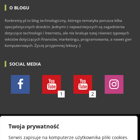
O BLOGU
Konkretny.pl to blog technologiczny, którego tematyka porusza kilka
specjalistycznych dziedzin. Jednymi z najważniejszych są zagadnienia
dotyczące technologii i Internetu, ale nie brakuje tutaj również typowych
tekstów dotyczących finansów, marketingu, programowania, a nawet gier
komputerowych. Życzę przyjemnej lektury :)
SOCIAL MEDIA
1
2
© 2011-2026 Konkretny.pl. Wszelkie prawa zastrzeżone.
Twoja prywatność
Wszystkie posty piszę w dobrej wierze. Nie odpowiadam
Serwis zapisuje na komputerze użytkownika pliki cookies.