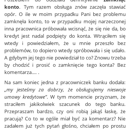
konto
. Tym razem obsługa znów zaczęła stawiać
opór. O ile w moim przypadku Pani bez problemu
zamknęła konto, to w przypadku mojej narzeczonej
inna pracownica próbowała wcisnąć, że się nie da, bo
kredyt jest nadal podpięty do konta. Wtrąciłem się
wtedy i powiedziałem, że u mnie przeszło bez
problemów, to dopiero wtedy spróbowała i się udało.
A gdybym jej tego nie powiedział to co? Znowu trzeba
by chodzić i prosić o zamknięcie tego konta? Bez
komentarza…. .
Na sam koniec jedna z pracowniczek banku dodała:
„my jesteśmy za dobrzy, że obsługujemy nieswoje
umowy kredytowe”
. W tym momencie przyznam, że
straciłem jakikolwiek szacunek do tego banku.
Przepraszam bardzo, czy oni robią jakąś łaskę, że
pracują? Co to w ogóle miał być za komentarz? Nie
zadałem już tych pytań głośno, chciałem po prostu