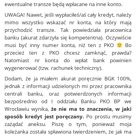
ewentualne transze będą wpłacane na inne konto.
UWAGA! Nawet, jeśli wypłaciłeś/aś cały kredyt, należy
mimo wszystko wskazać nr konta, na który mają
przychodzić transze. Tak powiedziała pracownica
banku (akurat zdarzyła się kompetentna). Oczywiście
musi być inny numer konta, niż ten z PKO
Bo
przecież ten z PKO chcesz zamknąć, prawda?
Natomiast nr konta do wpłat bank powinien
wygenerować (tzw. rachunek techniczny).
Dodam, że ja miałem akurat poręcznie BGK 100%,
jednak z informacji udzielonych mi przez pracownika
centrali banku, oraz potwierdzonych informacji
bezpośrednio od I oddziału Banku PKO BP we
Wrocławiu wynika,
że nie ma to znaczenia, w jaki
sposób kredyt jest poręczany.
Po prostu musimy
zażądać aneksu. Piszę o tym, ponieważ moja
koleżanka została spławiona twierdzeniem, że jak ma