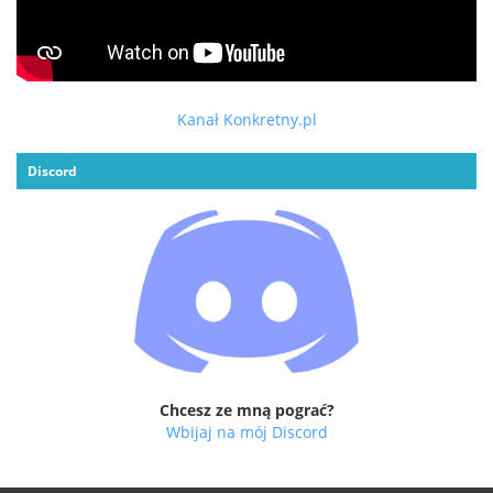
Kanał Konkretny.pl
Discord
Chcesz ze mną pograć?
Wbijaj na mój Discord