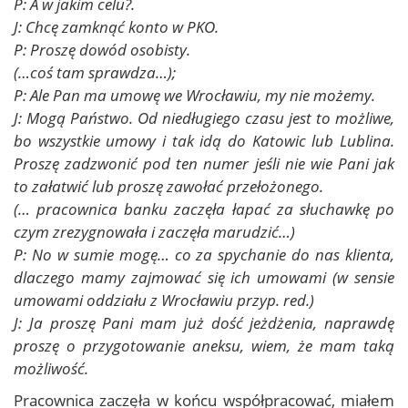
P: A w jakim celu?.
J: Chcę zamknąć konto w PKO.
P: Proszę dowód osobisty.
(…coś tam sprawdza…);
P: Ale Pan ma umowę we Wrocławiu, my nie możemy.
J: Mogą Państwo. Od niedługiego czasu jest to możliwe,
bo wszystkie umowy i tak idą do Katowic lub Lublina.
Proszę zadzwonić pod ten numer jeśli nie wie Pani jak
to załatwić lub proszę zawołać przełożonego.
(… pracownica banku zaczęła łapać za słuchawkę po
czym zrezygnowała i zaczęła marudzić…)
P: No w sumie mogę… co za spychanie do nas klienta,
dlaczego mamy zajmować się ich umowami (w sensie
umowami oddziału z Wrocławiu przyp. red.)
J: Ja proszę Pani mam już dość jeżdżenia, naprawdę
proszę o przygotowanie aneksu, wiem, że mam taką
możliwość.
Pracownica zaczęła w końcu współpracować, miałem