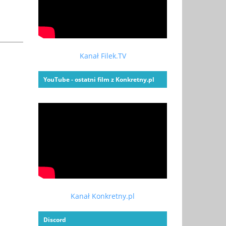
Kanał Filek.TV
YouTube - ostatni film z Konkretny.pl
Kanał Konkretny.pl
Discord