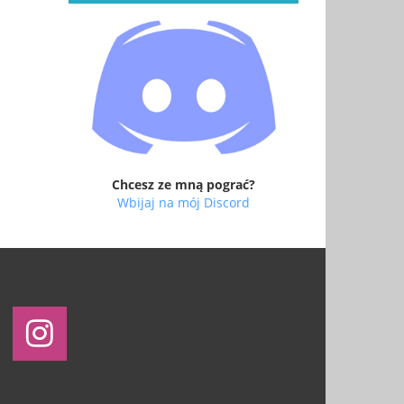
Chcesz ze mną pograć?
Wbijaj na mój Discord