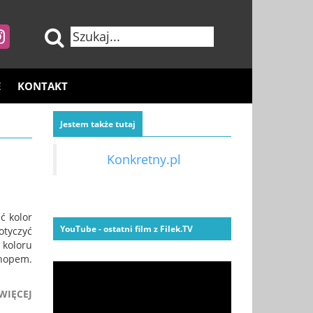
E
KONTAKT
Jestem także tutaj
Konkretny.pl
ć kolor
YouTube - ostatni film z Filek.TV
otyczyć
 koloru
hopem.
WIĘCEJ