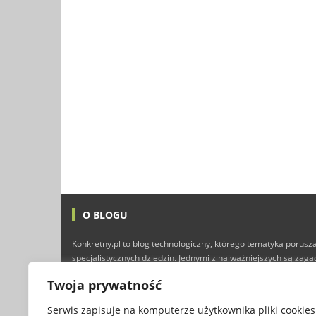
O BLOGU
Konkretny.pl to blog technologiczny, którego tematyka porusza
specjalistycznych dziedzin. Jednymi z najważniejszych są zag
technologii i Internetu, ale nie brakuje tutaj również typowyc
Twoja prywatność
finansów, marketingu, programowania, a nawet gier kompute
przyjemnej lektury :)
Serwis zapisuje na komputerze użytkownika pliki cookies