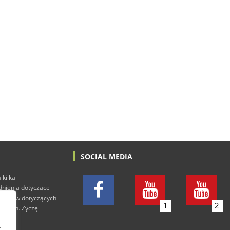
SOCIAL MEDIA
 kilka
adnienia dotyczące
h tekstów dotyczących
1
2
rowych. Życzę
.