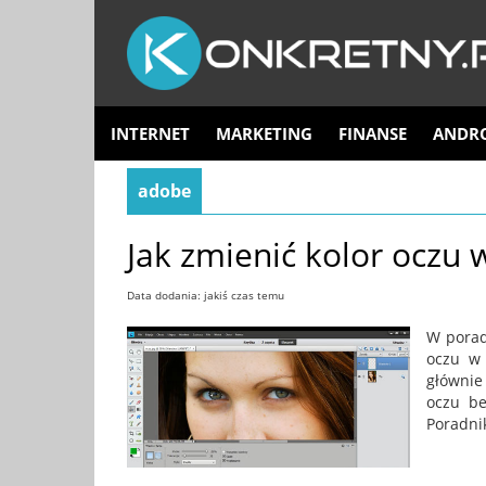
INTERNET
MARKETING
FINANSE
ANDR
adobe
Jak zmienić kolor oczu
Data dodania: jakiś czas temu
W porad
oczu w 
głównie
oczu be
Poradni