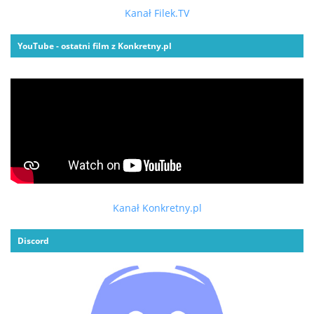
Kanał Filek.TV
YouTube - ostatni film z Konkretny.pl
Kanał Konkretny.pl
Discord