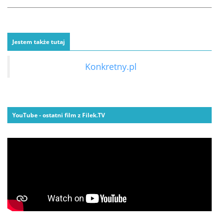
Jestem także tutaj
Konkretny.pl
YouTube - ostatni film z Filek.TV