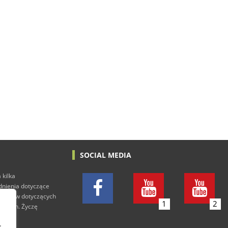
SOCIAL MEDIA
 kilka
adnienia dotyczące
h tekstów dotyczących
1
2
rowych. Życzę
.