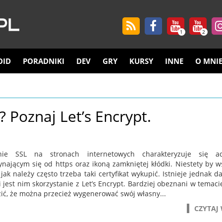
1
2
OID
PORADNIKI
DEV
GRY
KURSY
INNE
O MNI
 Poznaj Let’s Encrypt.
enie SSL na stronach internetowych charakteryzuje się a
ynającym się od https oraz ikoną zamkniętej kłódki. Niestety by w
 jak należy często trzeba taki certyfikat wykupić. Istnieje jednak 
 jest nim skorzystanie z Let’s Encrypt. Bardziej obeznani w temac
zić, że można przecież wygenerować swój własny...
CZYTAJ 