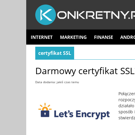
INTERNET
MARKETING
FINANSE
ANDR
certyfikat SSL
Darmowy certyfikat SSL?
Data dodania: jakiś czas temu
Połącz
rozpocz
działało
sposób i
stwierd