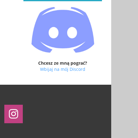
Chcesz ze mną pograć?
Wbijaj na mój Discord