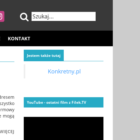
E
KONTAKT
Jestem także tutaj
Konkretny.pl
dresem
YouTube - ostatni film z Filek.TV
szystko
darmowy
ie mogą
WIĘCEJ