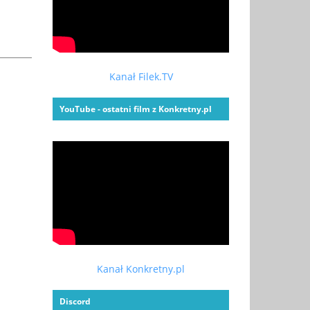
Kanał Filek.TV
YouTube - ostatni film z Konkretny.pl
Kanał Konkretny.pl
Discord