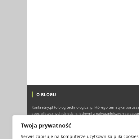
O BLOGU
Konkretny.pl to blog technologiczny, którego tematyka porusza
specjalistycznych dziedzin. Jednymi z najważniejszych są zag
technologii i Internetu, ale nie brakuje tutaj również typowyc
Twoja prywatność
finansów, marketingu, programowania, a nawet gier kompute
przyjemnej lektury :)
Serwis zapisuje na komputerze użytkownika pliki cookies