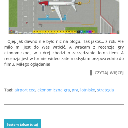
Ojej, jak dawno nie było nic na blogu. Tak jakoś… z rok. Ale
miło mi jest do Was wrócić. A wracam z recenzją gry
ekonomicznej, w której chodzi o zarządzanie lotniskiem. A
recenzja jest w formie wideo, zatem odsyłam bezpośrednio do
filmu. Miłego oglądania!
CZYTAJ WIĘCEJ
Tagi:
airport ceo
,
ekonomiczna gra
,
gra
,
lotnisko
,
strategia
Jestem także tutaj