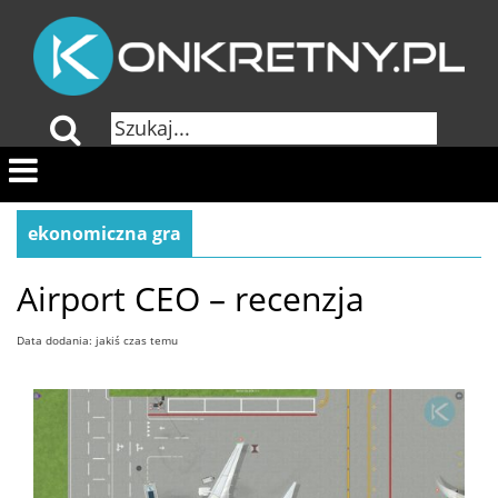
ekonomiczna gra
Airport CEO – recenzja
Data dodania: jakiś czas temu