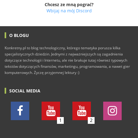
Chcesz ze mną pograć?
Wbijaj na mój Discord
O BLOGU
Konkretny.pl to blog technologiczny, którego tematyka porusza kilka
specjalistycznych dziedzin. Jednymi z najważniejszych są zagadnienia
dotyczące technologii i Internetu, ale nie brakuje tutaj również typowych
tekstów dotyczących finansów, marketingu, programowania, a nawet gier
komputerowych. Życzę przyjemnej lektury :)
SOCIAL MEDIA
1
2