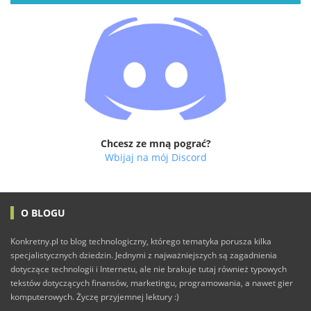
Chcesz ze mną pograć?
Wbijaj na mój Discord
O BLOGU
Konkretny.pl to blog technologiczny, którego tematyka porusza kilka
specjalistycznych dziedzin. Jednymi z najważniejszych są zagadnienia
dotyczące technologii i Internetu, ale nie brakuje tutaj również typowych
tekstów dotyczących finansów, marketingu, programowania, a nawet gier
komputerowych. Życzę przyjemnej lektury :)