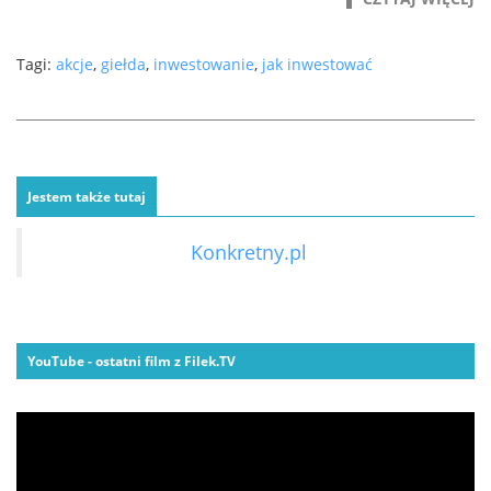
Tagi:
akcje
,
giełda
,
inwestowanie
,
jak inwestować
Jestem także tutaj
Konkretny.pl
YouTube - ostatni film z Filek.TV