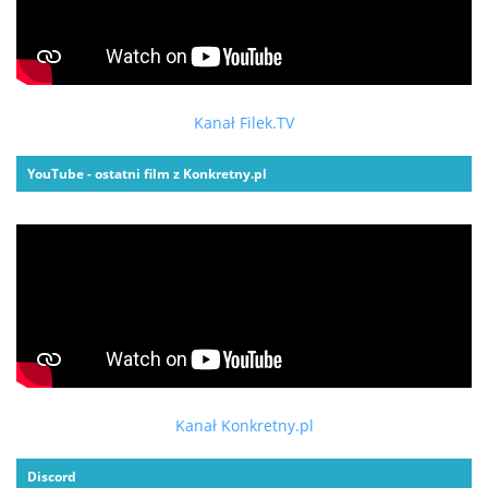
Kanał Filek.TV
YouTube - ostatni film z Konkretny.pl
Kanał Konkretny.pl
Discord