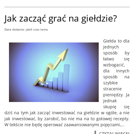
Jak zacząć grać na giełdzie?
Data dodania: jakiś czas temu
Giełda to dla
jednych
sposób by
łatwo się
wzbogacić,
dla innych
sposób na
szybkie
stracenie
pieniędzy. Ja
jednak
skupię się
dziś na tym jak zacząć inwestować na giełdzie w ogóle, a nie
jak inwestować, by zarobić, bo nie ma na to gotowej recepty.
W tekście nie będę operować zaawansowanymi pojęciami,...
CZYTAJ WIĘCEJ