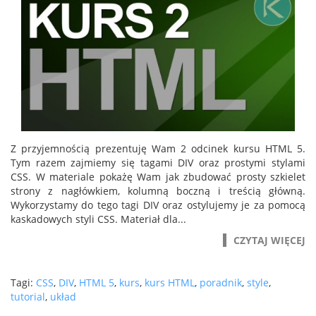
Z przyjemnością prezentuję Wam 2 odcinek kursu HTML 5.
Tym razem zajmiemy się tagami DIV oraz prostymi stylami
CSS. W materiale pokażę Wam jak zbudować prosty szkielet
strony z nagłówkiem, kolumną boczną i treścią główną.
Wykorzystamy do tego tagi DIV oraz ostylujemy je za pomocą
kaskadowych styli CSS. Materiał dla...
CZYTAJ WIĘCEJ
Tagi:
CSS
,
DIV
,
HTML 5
,
kurs
,
kurs HTML
,
poradnik
,
style
,
tutorial
,
układ