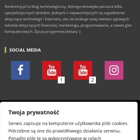
Konkretny.pl to blog technologiczny, którego tematyka porusza kilka
specjalistycznych dziedzin. Jednymi z najważniejszych są zagadnienia
dotyczące technologii i Internetu, ale nie brakuje tutaj również typowych
tekstów dotyczących finansów, marketingu, programowania, a nawet gier
komputerowych. Życzę przyjemnej lektury :)
SOCIAL MEDIA
1
2
© 2011-2026 Konkretny.pl. Wszelkie prawa zastrzeżone.
Twoja prywatność
Wszystkie posty piszę w dobrej wierze. Nie odpowiadam
Serwis zapisuje na komputerze użytkownika pliki cookies.
jednak za wszelkie szkody, treść komentarzy oraz
Potrzebne są one do prawidłowego działania serwisu.
autentyczność informacji na stronie. Informuję, że
Ponadto pliki te są wykorzystywane w celach