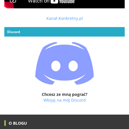
Kanał Konkretny.pl
Discord
Chcesz ze mną pograć?
Wbijaj na mój Discord
O BLOGU