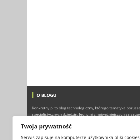
O BLOGU
Konkretny.pl to blog technologiczny, którego tematyka porusza
specjalistycznych dziedzin. Jednymi z najważniejszych są zag
technologii i Internetu, ale nie brakuje tutaj również typowyc
Twoja prywatność
finansów, marketingu, programowania, a nawet gier kompute
przyjemnej lektury :)
Serwis zapisuje na komputerze użytkownika pliki cookies