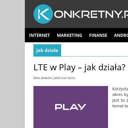
INTERNET
MARKETING
FINANSE
ANDR
jak działa
LTE w Play – jak działa?
Data dodania: jakiś czas temu
Korzysta
okres b
jest to
temat te