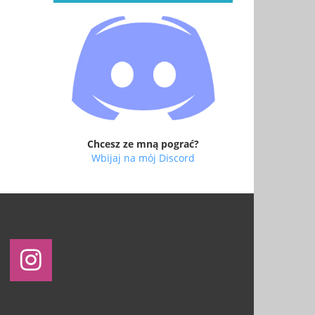
Chcesz ze mną pograć?
Wbijaj na mój Discord