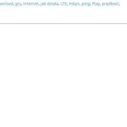
wnload
,
gry
,
internet
,
jak działa
,
LTE
,
mbps
,
ping
,
Play
,
prędkość
,