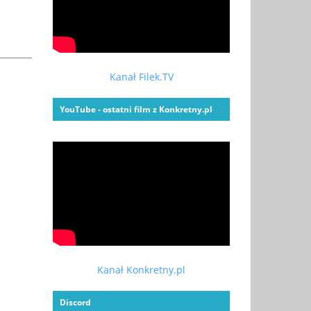
Kanał Filek.TV
YouTube - ostatni film z Konkretny.pl
Kanał Konkretny.pl
Discord