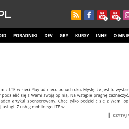
1
2
OID
PORADNIKI
DEV
GRY
KURSY
INNE
O MNI
m z LTE w sieci Play od nieco ponad roku. Myślę, że jest to wystar
y podzielić się z Wami swoją opinią. Na wstępie pragnę zaznaczyć,
 żaden artykuł sponsorowany. Chcę tylko podzielić się z Wami op
j usługi. Z usług mobilnego LTE w...
CZYTAJ 