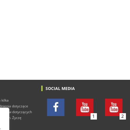
SOCIAL MEDIA
 kilka
adnienia dotyczące
h tekstów dotyczących
1
2
rowych. Życzę
.