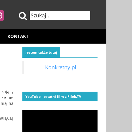
E
KONTAKT
Jestem także tutaj
Konkretny.pl
czający
YouTube - ostatni film z Filek.TV
 że nie
inią na
WIĘCEJ