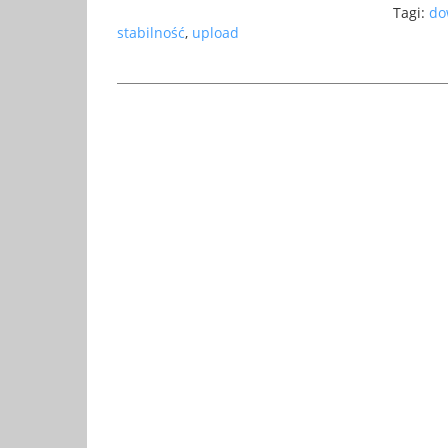
Tagi:
do
stabilność
,
upload