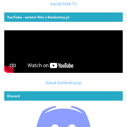
Kanał Filek.TV
YouTube - ostatni film z Konkretny.pl
Kanał Konkretny.pl
Discord