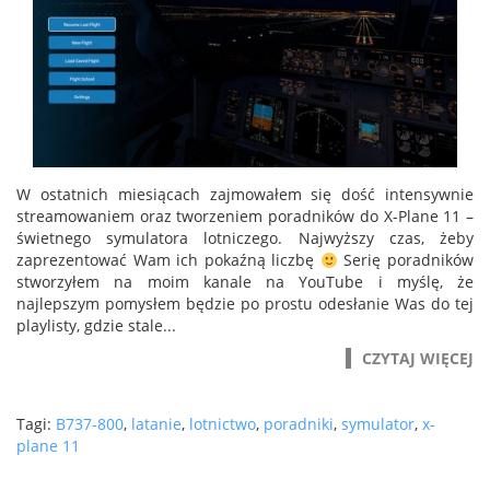
W ostatnich miesiącach zajmowałem się dość intensywnie
streamowaniem oraz tworzeniem poradników do X-Plane 11 –
świetnego symulatora lotniczego. Najwyższy czas, żeby
zaprezentować Wam ich pokaźną liczbę
Serię poradników
stworzyłem na moim kanale na YouTube i myślę, że
najlepszym pomysłem będzie po prostu odesłanie Was do tej
playlisty, gdzie stale...
CZYTAJ WIĘCEJ
Tagi:
B737-800
,
latanie
,
lotnictwo
,
poradniki
,
symulator
,
x-
plane 11