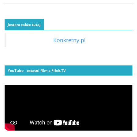
Jestem także tutaj
Konkretny.pl
YouTube - ostatni film z Filek.TV