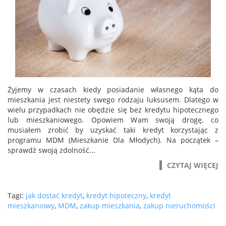
Żyjemy w czasach kiedy posiadanie własnego kąta do
mieszkania jest niestety swego rodzaju luksusem. Dlatego w
wielu przypadkach nie obędzie się bez kredytu hipotecznego
lub mieszkaniowego. Opowiem Wam swoją drogę, co
musiałem zrobić by uzyskać taki kredyt korzystając z
programu MDM (Mieszkanie Dla Młodych). Na początek –
sprawdź swoją zdolność...
CZYTAJ WIĘCEJ
Tagi:
jak dostać kredyt
,
kredyt hipoteczny
,
kredyt
mieszkaniowy
,
MDM
,
zakup mieszkania
,
zakup nieruchomości