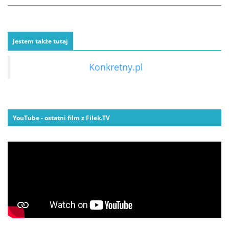
Jestem także tutaj
Konkretny.pl
YouTube - ostatni film z Filek.TV