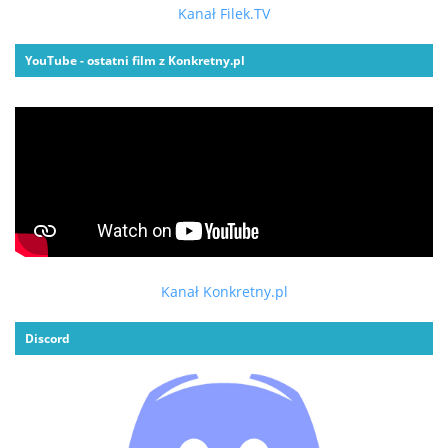
Kanał Filek.TV
YouTube - ostatni film z Konkretny.pl
Kanał Konkretny.pl
Discord