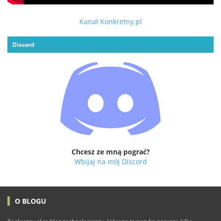
Kanał Konkretny.pl
Discord
Chcesz ze mną pograć?
Wbijaj na mój Discord
O BLOGU