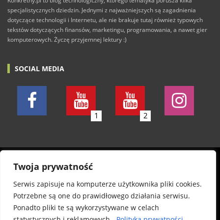
Konkretny.pl to blog technologiczny, którego tematyka porusza kilka
specjalistycznych dziedzin. Jednymi z najważniejszych są zagadnienia
dotyczące technologii i Internetu, ale nie brakuje tutaj również typowych
tekstów dotyczących finansów, marketingu, programowania, a nawet gier
komputerowych. Życzę przyjemnej lektury :)
SOCIAL MEDIA
1
2
© 2011-2026 Konkretny.pl. Wszelkie prawa zastrzeżone.
Twoja prywatność
Wszystkie posty piszę w dobrej wierze. Nie odpowiadam
Serwis zapisuje na komputerze użytkownika pliki cookies.
jednak za wszelkie szkody, treść komentarzy oraz
Potrzebne są one do prawidłowego działania serwisu.
autentyczność informacji na stronie. Informuję, że
Ponadto pliki te są wykorzystywane w celach
publikowane pliki zostały sprawdzone programem
statystycznych i reklamowych.
Polityka prywatności