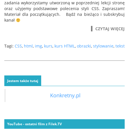
zadania wykorzystamy utworzoną w poprzedniej lekcji stronę
oraz użyjemy podstawowe polecenia styli CSS. Zapraszam!
Materiał dla początkujących. Bądź na bieżąco i subskrybuj
kanał
CZYTAJ WIĘCEJ
Tagi:
CSS
,
html
,
img
,
kurs
,
kurs HTML
,
obrazki
,
stylowanie
,
tekst
Jestem także tutaj
Konkretny.pl
YouTube - ostatni film z Filek.TV