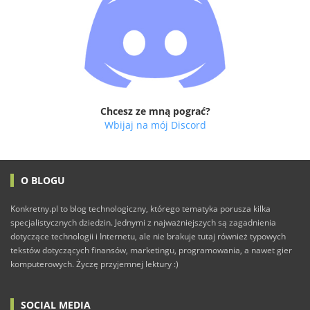
Chcesz ze mną pograć?
Wbijaj na mój Discord
O BLOGU
Konkretny.pl to blog technologiczny, którego tematyka porusza kilka
specjalistycznych dziedzin. Jednymi z najważniejszych są zagadnienia
dotyczące technologii i Internetu, ale nie brakuje tutaj również typowych
tekstów dotyczących finansów, marketingu, programowania, a nawet gier
komputerowych. Życzę przyjemnej lektury :)
SOCIAL MEDIA