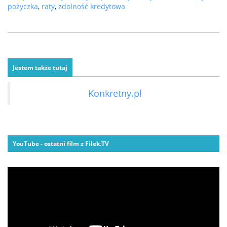
pożyczka
,
raty
,
zdolność kredytowa
Jestem także tutaj
Konkretny.pl
YouTube - ostatni film z Filek.TV