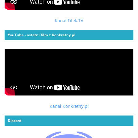
Kanał Filek.TV
YouTube - ostatni film z Konkretny.pl
Kanał Konkretny.pl
Discord