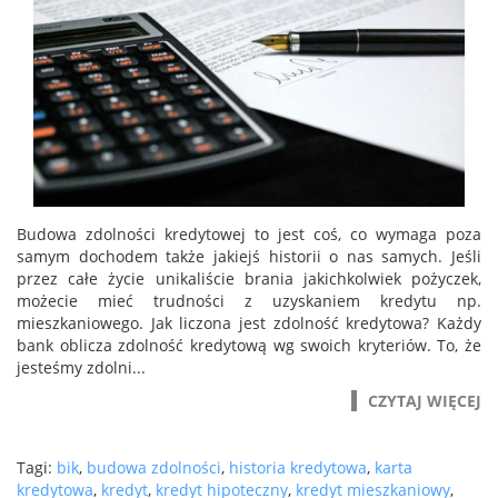
Budowa zdolności kredytowej to jest coś, co wymaga poza
samym dochodem także jakiejś historii o nas samych. Jeśli
przez całe życie unikaliście brania jakichkolwiek pożyczek,
możecie mieć trudności z uzyskaniem kredytu np.
mieszkaniowego. Jak liczona jest zdolność kredytowa? Każdy
bank oblicza zdolność kredytową wg swoich kryteriów. To, że
jesteśmy zdolni...
CZYTAJ WIĘCEJ
Tagi:
bik
,
budowa zdolności
,
historia kredytowa
,
karta
kredytowa
,
kredyt
,
kredyt hipoteczny
,
kredyt mieszkaniowy
,