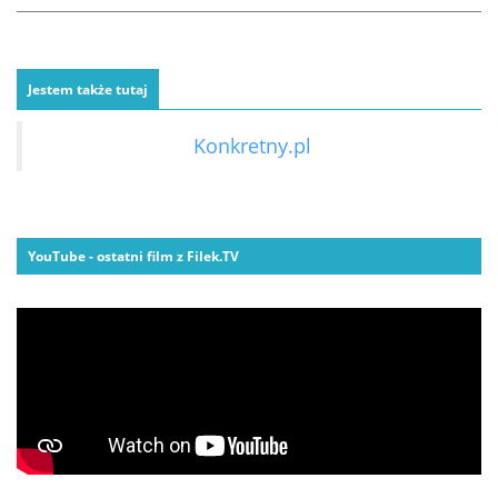
Jestem także tutaj
Konkretny.pl
YouTube - ostatni film z Filek.TV