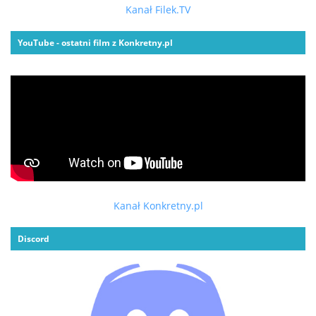
Kanał Filek.TV
YouTube - ostatni film z Konkretny.pl
Kanał Konkretny.pl
Discord