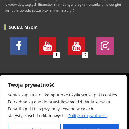
tekstów dotyczących finansów, marketingu, programowania, a nawet gier
komputerowych. Życzę przyjemnej lektury :)
SOCIAL MEDIA
1
2
© 2011-2026 Konkretny.pl. Wszelkie prawa zastrzeżone.
Twoja prywatność
Wszystkie posty piszę w dobrej wierze. Nie odpowiadam
Serwis zapisuje na komputerze użytkownika pliki cookies.
jednak za wszelkie szkody, treść komentarzy oraz
Potrzebne są one do prawidłowego działania serwisu.
autentyczność informacji na stronie. Informuję, że
Ponadto pliki te są wykorzystywane w celach
publikowane pliki zostały sprawdzone programem
statystycznych i reklamowych.
Polityka prywatności
antywirusowym w aktualnej wersji. Nie biorę jednak
odpowiedzialności, jeśli coś się stanie.