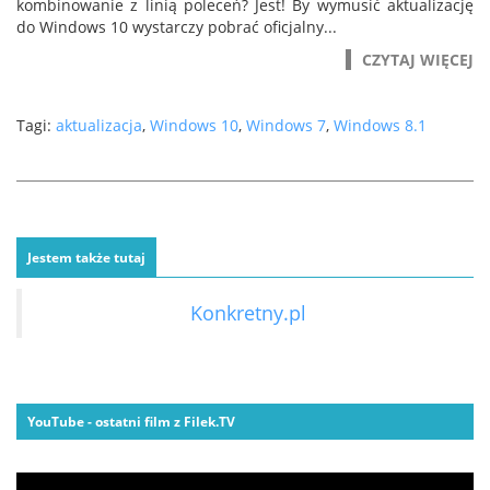
kombinowanie z linią poleceń? Jest! By wymusić aktualizację
do Windows 10 wystarczy pobrać oficjalny...
CZYTAJ WIĘCEJ
Tagi:
aktualizacja
,
Windows 10
,
Windows 7
,
Windows 8.1
Jestem także tutaj
Konkretny.pl
YouTube - ostatni film z Filek.TV