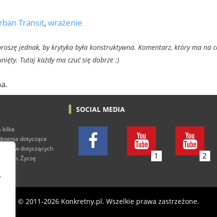
rban Transit
,
wrażenie
oszę jednak, by krytyka była konstruktywna. Komentarz, który ma na c
ięty. Tutaj każdy ma czuć się dobrze :)
a.
SOCIAL MEDIA
 kilka
adnienia dotyczące
h tekstów dotyczących
1
2
rowych. Życzę
.
© 2011-2026 Konkretny.pl. Wszelkie prawa zastrzeżone.