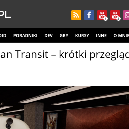
1
2
OID
PORADNIKI
DEV
GRY
KURSY
INNE
O MNI
n Transit – krótki przeglą