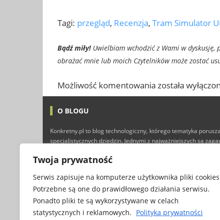
Tagi:
przegląd
,
Recenzja
,
Tram Simulator U
Bądź miły!
Uwielbiam wchodzić z Wami w dyskusję, pr
obrażać mnie lub moich Czytelników może zostać usun
Możliwość komentowania została wyłączon
O BLOGU
Konkretny.pl to blog technologiczny, którego tematyka porusza
specjalistycznych dziedzin. Jednymi z najważniejszych są zag
technologii i Internetu, ale nie brakuje tutaj również typowyc
Twoja prywatność
finansów, marketingu, programowania, a nawet gier kompute
przyjemnej lektury :)
Serwis zapisuje na komputerze użytkownika pliki cookies
Potrzebne są one do prawidłowego działania serwisu.
Ponadto pliki te są wykorzystywane w celach
statystycznych i reklamowych.
Polityka prywatności