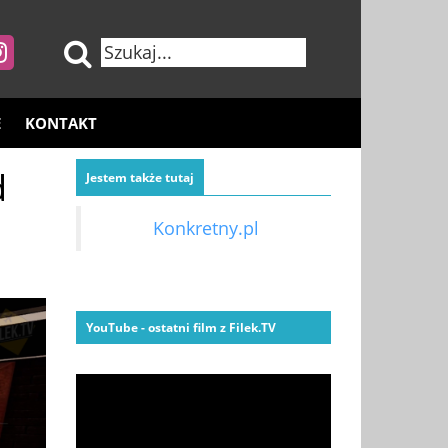
E
KONTAKT
d
Jestem także tutaj
Konkretny.pl
YouTube - ostatni film z Filek.TV