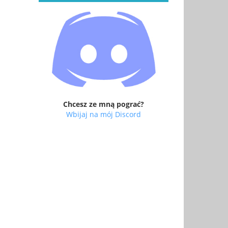
Chcesz ze mną pograć?
Wbijaj na mój Discord