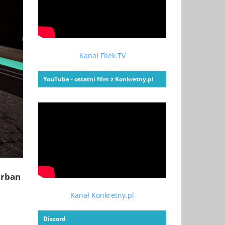
Kanał Filek.TV
YouTube - ostatni film z Konkretny.pl
Urban
Kanał Konkretny.pl
Discord