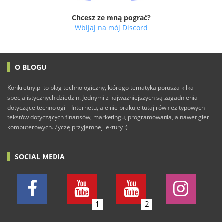
Chcesz ze mną pograć?
Wbijaj na mój Discord
O BLOGU
Konkretny.pl to blog technologiczny, którego tematyka porusza kilka
specjalistycznych dziedzin. Jednymi z najważniejszych są zagadnienia
dotyczące technologii i Internetu, ale nie brakuje tutaj również typowych
tekstów dotyczących finansów, marketingu, programowania, a nawet gier
komputerowych. Życzę przyjemnej lektury :)
SOCIAL MEDIA
1
2