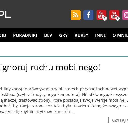
1
2
OID
PORADNIKI
DEV
GRY
KURSY
INNE
O MNI
 ignoruj ruchu mobilnego!
bilny zaczął dorównywać, a w niektórych przypadkach nawet wyp
desktopa (czyt. z tradycyjnego komputera). Nic dziwnego, że wyszu
ą inaczej traktować strony, które posiadają swoje wersje mobilne. 
adbać, by Twoja strona też taka była. Powiem Wam, że swego cz
wałem się zbytnio użytkownikami np....
CZYTAJ 