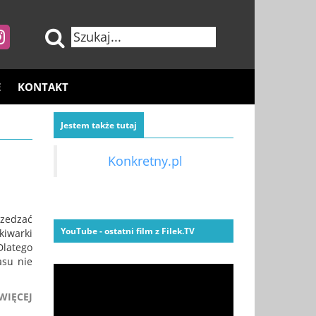
E
KONTAKT
Jestem także tutaj
Konkretny.pl
rzedzać
YouTube - ostatni film z Filek.TV
kiwarki
Dlatego
asu nie
WIĘCEJ