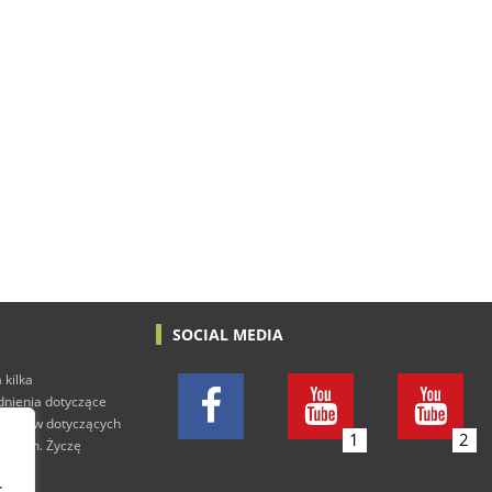
SOCIAL MEDIA
 kilka
adnienia dotyczące
h tekstów dotyczących
1
2
rowych. Życzę
.