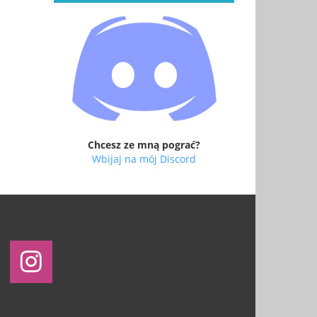
Chcesz ze mną pograć?
Wbijaj na mój Discord