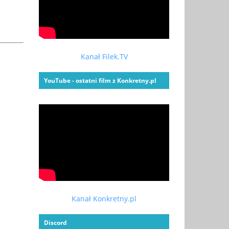
Kanał Filek.TV
YouTube - ostatni film z Konkretny.pl
Kanał Konkretny.pl
Discord