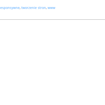
 responsywne
,
tworzenie stron
,
www