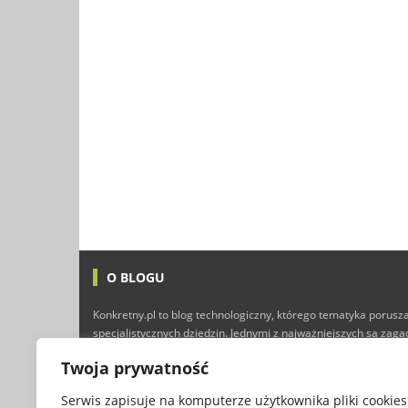
O BLOGU
Konkretny.pl to blog technologiczny, którego tematyka porusza
specjalistycznych dziedzin. Jednymi z najważniejszych są zag
technologii i Internetu, ale nie brakuje tutaj również typowyc
Twoja prywatność
finansów, marketingu, programowania, a nawet gier kompute
przyjemnej lektury :)
Serwis zapisuje na komputerze użytkownika pliki cookies