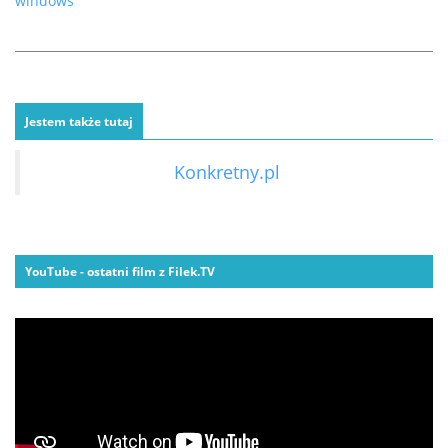
windows
Jestem także tutaj
Konkretny.pl
YouTube - ostatni film z Filek.TV