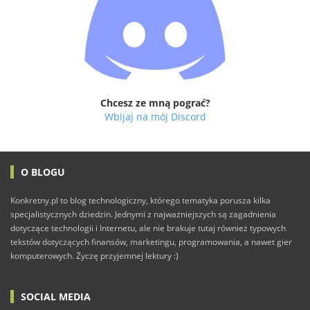
Chcesz ze mną pograć?
Wbijaj na mój Discord
O BLOGU
Konkretny.pl to blog technologiczny, którego tematyka porusza kilka
specjalistycznych dziedzin. Jednymi z najważniejszych są zagadnienia
dotyczące technologii i Internetu, ale nie brakuje tutaj również typowych
tekstów dotyczących finansów, marketingu, programowania, a nawet gier
komputerowych. Życzę przyjemnej lektury :)
SOCIAL MEDIA