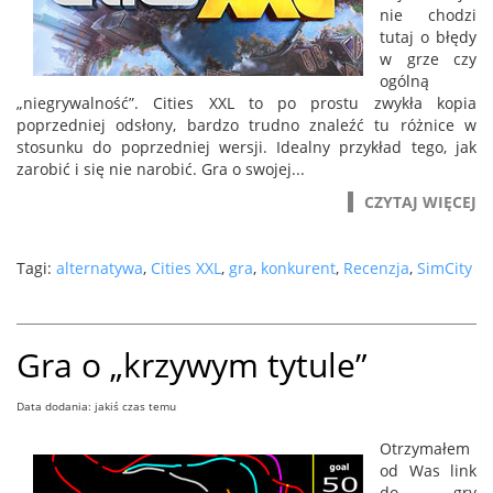
nie chodzi
tutaj o błędy
w grze czy
ogólną
„niegrywalność”. Cities XXL to po prostu zwykła kopia
poprzedniej odsłony, bardzo trudno znaleźć tu różnice w
stosunku do poprzedniej wersji. Idealny przykład tego, jak
zarobić i się nie narobić. Gra o swojej...
CZYTAJ WIĘCEJ
Tagi:
alternatywa
,
Cities XXL
,
gra
,
konkurent
,
Recenzja
,
SimCity
Gra o „krzywym tytule”
Data dodania: jakiś czas temu
Otrzymałem
od Was link
do gry