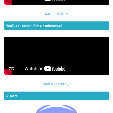
Kanał Filek.TV
YouTube - ostatni film z Konkretny.pl
Kanał Konkretny.pl
Discord