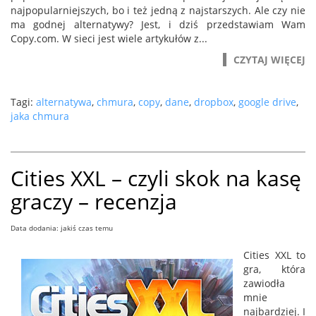
najpopularniejszych, bo i też jedną z najstarszych. Ale czy nie
ma godnej alternatywy? Jest, i dziś przedstawiam Wam
Copy.com. W sieci jest wiele artykułów z...
CZYTAJ WIĘCEJ
Tagi:
alternatywa
,
chmura
,
copy
,
dane
,
dropbox
,
google drive
,
jaka chmura
Cities XXL – czyli skok na kasę
graczy – recenzja
Data dodania: jakiś czas temu
Cities XXL to
gra, która
zawiodła
mnie
najbardziej. I