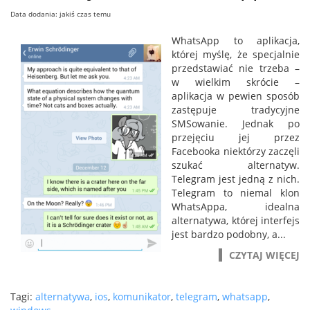
Data dodania: jakiś czas temu
WhatsApp to aplikacja,
której myślę, że specjalnie
przedstawiać nie trzeba –
w wielkim skrócie –
aplikacja w pewien sposób
zastępuje tradycyjne
SMSowanie. Jednak po
przejęciu jej przez
Facebooka niektórzy zaczęli
szukać alternatyw.
Telegram jest jedną z nich.
Telegram to niemal klon
WhatsAppa, idealna
alternatywa, której interfejs
jest bardzo podobny, a...
CZYTAJ WIĘCEJ
Tagi:
alternatywa
,
ios
,
komunikator
,
telegram
,
whatsapp
,