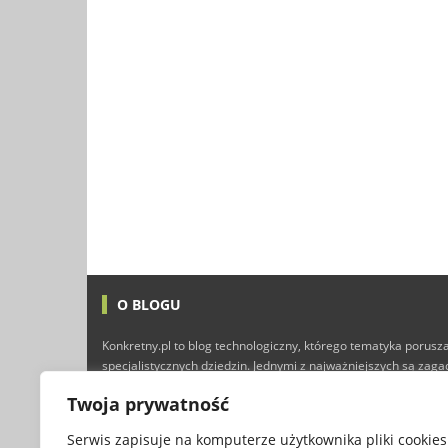
O BLOGU
Konkretny.pl to blog technologiczny, którego tematyka porusza
specjalistycznych dziedzin. Jednymi z najważniejszych są zag
technologii i Internetu, ale nie brakuje tutaj również typowyc
Twoja prywatność
finansów, marketingu, programowania, a nawet gier kompute
przyjemnej lektury :)
Serwis zapisuje na komputerze użytkownika pliki cookies