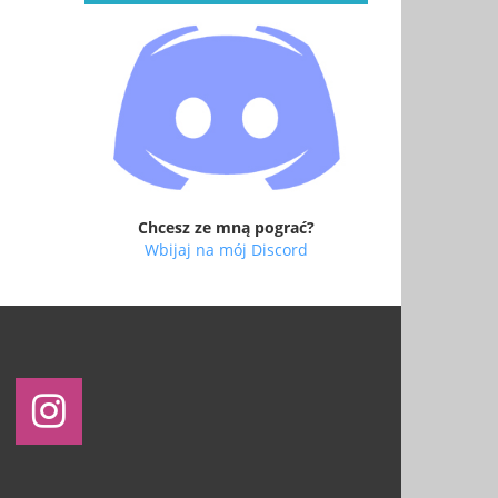
Chcesz ze mną pograć?
Wbijaj na mój Discord