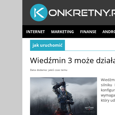
INTERNET
MARKETING
FINANSE
ANDR
jak uruchomić
Wiedźmin 3 może działa
Data dodania: jakiś czas temu
Wiedźmi
silnik
konfigu
wymagań
który ud