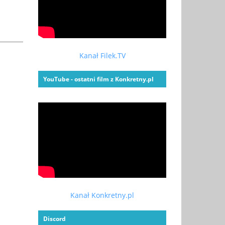
Kanał Filek.TV
YouTube - ostatni film z Konkretny.pl
Kanał Konkretny.pl
Discord