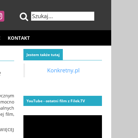
E
KONTAKT
Jestem także tutaj
e
Konkretny.pl
tycznym
YouTube - ostatni film z Filek.TV
 mocno
malnych
j film,
WIĘCEJ