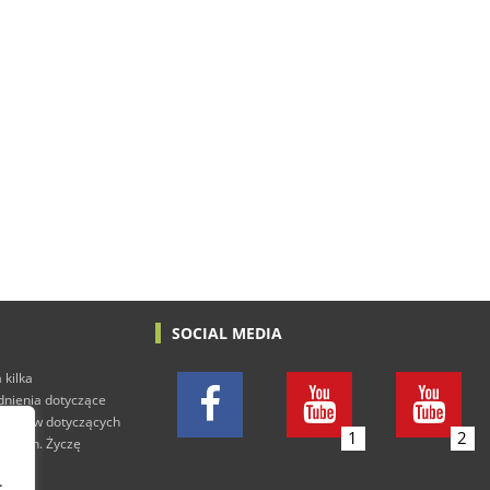
SOCIAL MEDIA
 kilka
adnienia dotyczące
h tekstów dotyczących
1
2
rowych. Życzę
.