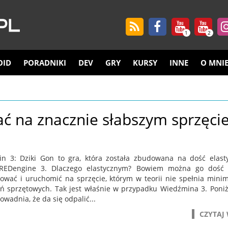
1
2
OID
PORADNIKI
DEV
GRY
KURSY
INNE
O MNI
ć na znacznie słabszym sprzęci
n 3: Dziki Gon to gra, która została zbudowana na dość elas
u REDengine 3. Dlaczego elastycznym? Bowiem można go dość
rować i uruchomić na sprzęcie, którym w teorii nie spełnia mini
 sprzętowych. Tak jest właśnie w przypadku Wiedźmina 3. Poniże
owadnia, że da się odpalić...
CZYTAJ 