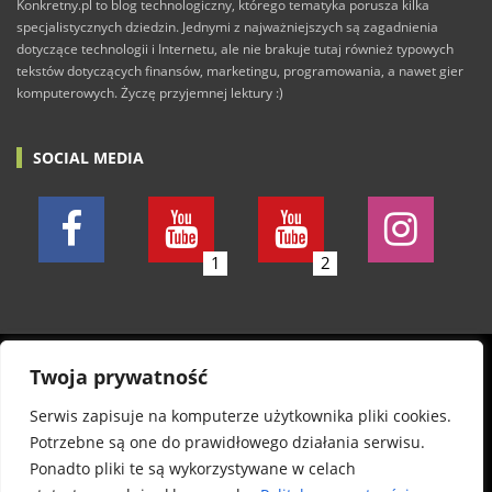
Konkretny.pl to blog technologiczny, którego tematyka porusza kilka
specjalistycznych dziedzin. Jednymi z najważniejszych są zagadnienia
dotyczące technologii i Internetu, ale nie brakuje tutaj również typowych
tekstów dotyczących finansów, marketingu, programowania, a nawet gier
komputerowych. Życzę przyjemnej lektury :)
SOCIAL MEDIA
1
2
© 2011-2026 Konkretny.pl. Wszelkie prawa zastrzeżone.
Twoja prywatność
Wszystkie posty piszę w dobrej wierze. Nie odpowiadam
Serwis zapisuje na komputerze użytkownika pliki cookies.
jednak za wszelkie szkody, treść komentarzy oraz
Potrzebne są one do prawidłowego działania serwisu.
autentyczność informacji na stronie. Informuję, że
Ponadto pliki te są wykorzystywane w celach
publikowane pliki zostały sprawdzone programem