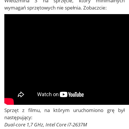
Wiedźmina 3 na sprzęcie, który minimalnych
wymagań sprzętowych nie spełnia. Zobaczcie:
Sprzęt z filmu, na którym uruchomiono grę był
następujący:
Dual-core 1,7 GHz, Intel Core i7-2637M