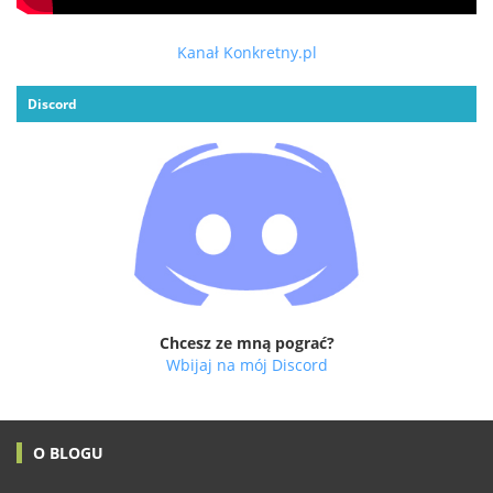
Kanał Konkretny.pl
Discord
Chcesz ze mną pograć?
Wbijaj na mój Discord
O BLOGU