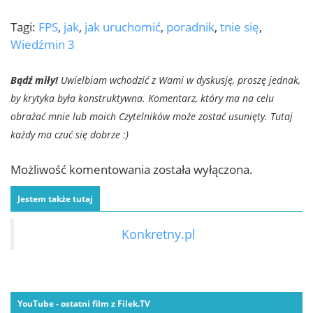
Tagi:
FPS
,
jak
,
jak uruchomić
,
poradnik
,
tnie się
,
Wiedźmin 3
Bądź miły!
Uwielbiam wchodzić z Wami w dyskusję, proszę jednak,
by krytyka była konstruktywna. Komentarz, który ma na celu
obrażać mnie lub moich Czytelników może zostać usunięty. Tutaj
każdy ma czuć się dobrze :)
Możliwość komentowania została wyłączona.
Jestem także tutaj
Konkretny.pl
YouTube - ostatni film z Filek.TV