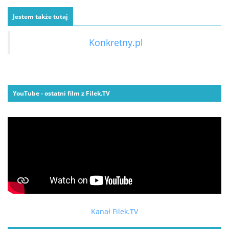
Jestem także tutaj
Konkretny.pl
YouTube - ostatni film z Filek.TV
Kanał Filek.TV