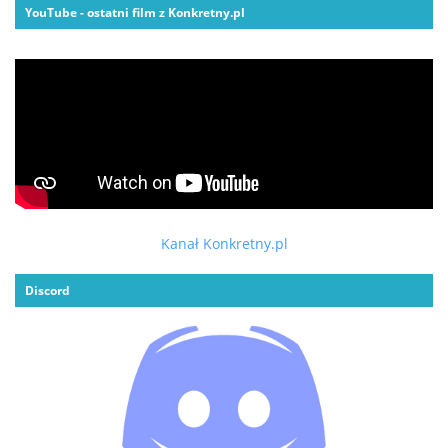
YouTube - ostatni film z Konkretny.pl
Kanał Konkretny.pl
Discord