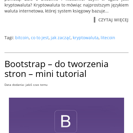
kryptowaluta? Kryptowaluta to mówiąc najprostszym językiem
waluta internetowa, której system księgowy bazuje...
CZYTAJ WIĘCEJ
Tagi:
bitcoin
,
co to jest
,
jak zacząć
,
kryptowaluta
,
litecoin
Bootstrap – do tworzenia
stron – mini tutorial
Data dodania: jakiś czas temu