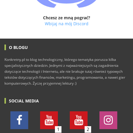
Chcesz ze mną pograć?
Wbijaj na mój Discord
O BLOGU
Konkretny.pl to blog technologiczny, którego tematyka porusza kilka
specjalistycznych dziedzin. Jednymi z najważniejszych są zagadnienia
dotyczące technologii i Internetu, ale nie brakuje tutaj również typowych
tekstów dotyczących finansów, marketingu, programowania, a nawet gier
komputerowych. Życzę przyjemnej lektury :)
SOCIAL MEDIA
1
2