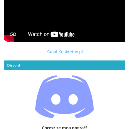
Kanał Konkretny.pl
Discord
Chcesz ze mną pograć?