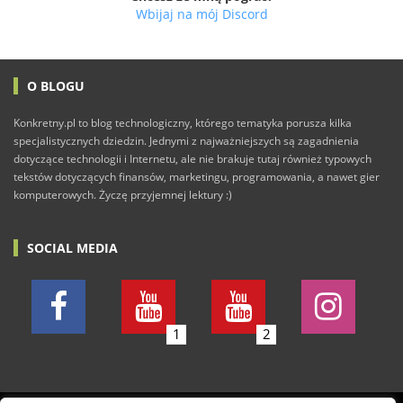
Wbijaj na mój Discord
O BLOGU
Konkretny.pl to blog technologiczny, którego tematyka porusza kilka
specjalistycznych dziedzin. Jednymi z najważniejszych są zagadnienia
dotyczące technologii i Internetu, ale nie brakuje tutaj również typowych
tekstów dotyczących finansów, marketingu, programowania, a nawet gier
komputerowych. Życzę przyjemnej lektury :)
SOCIAL MEDIA
1
2