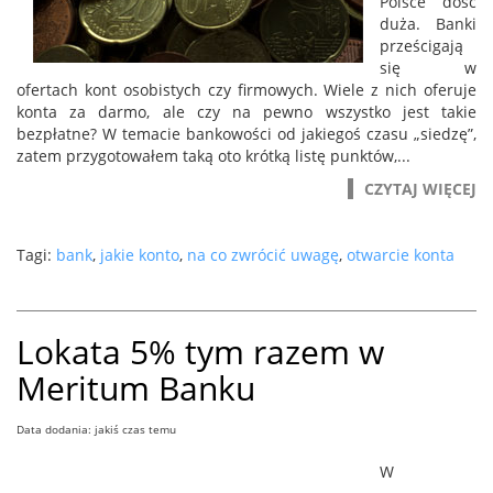
Polsce dość
duża. Banki
prześcigają
się w
ofertach kont osobistych czy firmowych. Wiele z nich oferuje
konta za darmo, ale czy na pewno wszystko jest takie
bezpłatne? W temacie bankowości od jakiegoś czasu „siedzę”,
zatem przygotowałem taką oto krótką listę punktów,...
CZYTAJ WIĘCEJ
Tagi:
bank
,
jakie konto
,
na co zwrócić uwagę
,
otwarcie konta
Lokata 5% tym razem w
Meritum Banku
Data dodania: jakiś czas temu
W