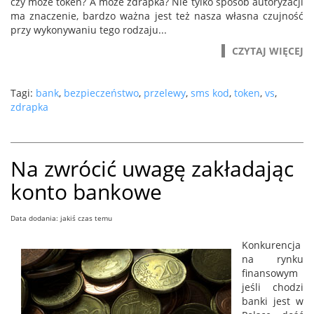
czy może token? A może zdrapka? Nie tylko sposób autoryzacji
ma znaczenie, bardzo ważna jest też nasza własna czujność
przy wykonywaniu tego rodzaju...
CZYTAJ WIĘCEJ
Tagi:
bank
,
bezpieczeństwo
,
przelewy
,
sms kod
,
token
,
vs
,
zdrapka
Na zwrócić uwagę zakładając
konto bankowe
Data dodania: jakiś czas temu
Konkurencja
na rynku
finansowym
jeśli chodzi
banki jest w