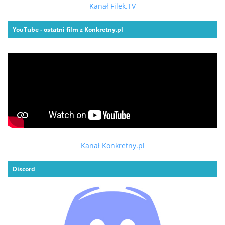
Kanał Filek.TV
YouTube - ostatni film z Konkretny.pl
Kanał Konkretny.pl
Discord