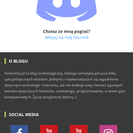
Chcesz ze mną pograć?
Wbijaj na mój Discord
O BLOGU
Konkretny.pl to blog technologiczny, którego tematyka porusza kilka
specjalistycznych dziedzin. Jednymi z najważniejszych są zagadnienia
dotyczące technologii i Internetu, ale nie brakuje tutaj również typowych
tekstów dotyczących finansów, marketingu, programowania, a nawet gier
komputerowych. Życzę przyjemnej lektury :)
SOCIAL MEDIA