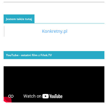
Jestem także tutaj
Konkretny.pl
YouTube - ostatni film z Filek.TV