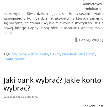
konkretnych
produktach
bankowych. Stwierdziłem jednak, że czasami warto
wspomnieć o tych bardziej atrakcyjnych, z których samemu
się korzysta, bo czemu i Wy nie mielibyście skorzystać? Dziś o
nowej lokacje Happy, którą oferuje IdeaBank według mojej
opinii....
CZYTAJ WIĘCEJ
Tagi:
5%
,
bank
,
dobra lokata
,
HAPPY
,
IdeaBank
,
jak założyć
,
lokata
,
opinie
Jaki bank wybrać? Jakie konto
wybrać?
Data dodania: jakiś czas temu
Banków jest