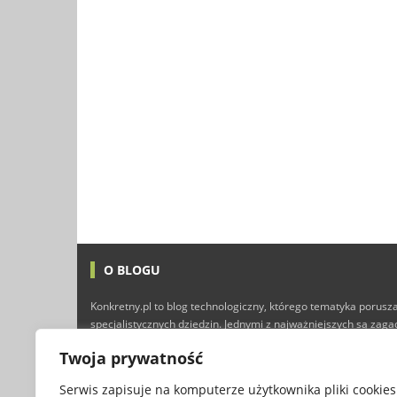
O BLOGU
Konkretny.pl to blog technologiczny, którego tematyka porusza
specjalistycznych dziedzin. Jednymi z najważniejszych są zag
technologii i Internetu, ale nie brakuje tutaj również typowyc
Twoja prywatność
finansów, marketingu, programowania, a nawet gier kompute
przyjemnej lektury :)
Serwis zapisuje na komputerze użytkownika pliki cookies