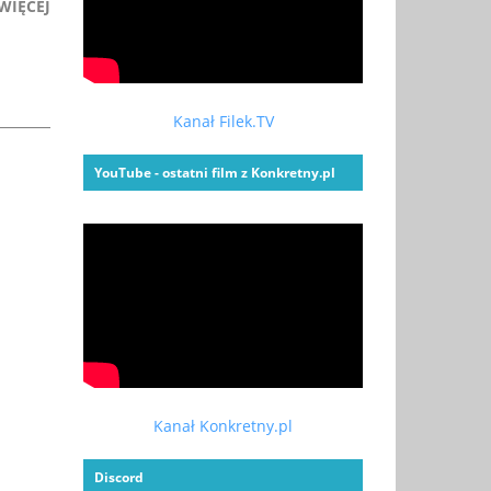
WIĘCEJ
Kanał Filek.TV
YouTube - ostatni film z Konkretny.pl
Kanał Konkretny.pl
Discord