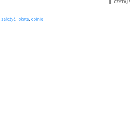
CZYTAJ 
k założyć
,
lokata
,
opinie