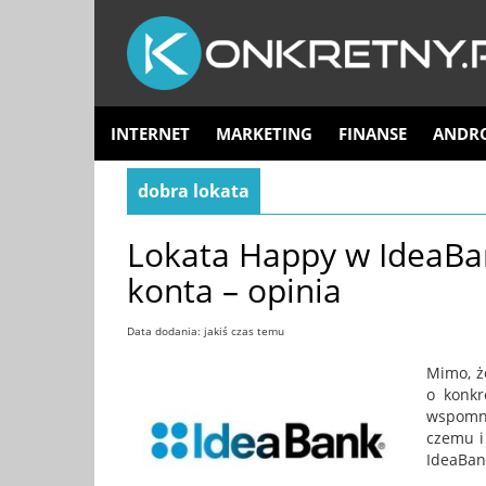
INTERNET
MARKETING
FINANSE
ANDR
dobra lokata
Lokata Happy w IdeaBan
konta – opinia
Data dodania: jakiś czas temu
Mimo, ż
o konkr
wspomni
czemu i 
IdeaBank