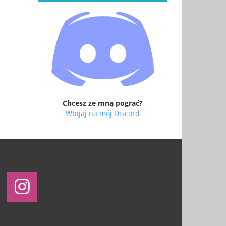
Chcesz ze mną pograć?
Wbijaj na mój Discord