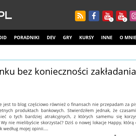
1
2
OID
PORADNIKI
DEV
GRY
KURSY
INNE
O MNI
ku bez konieczności zakładani
e jest to blog częściowo również o finansach nie przepadam za p
etnych produktach bankowych. Stwierdziłem jednak, że czasam
eć o tych bardziej atrakcyjnych, z których samemu się korzy
Wy nie mielibyście skorzystać? Dziś o nowej lokacje Happy, którą 
 według mojej opinii....