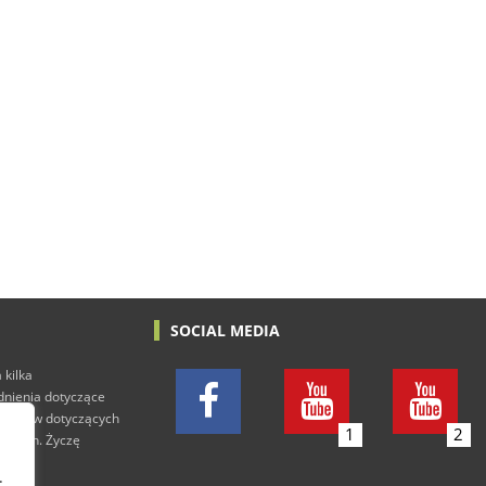
SOCIAL MEDIA
 kilka
adnienia dotyczące
h tekstów dotyczących
1
2
rowych. Życzę
.