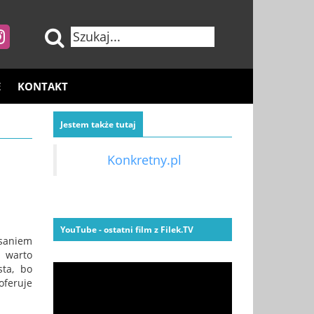
E
KONTAKT
Jestem także tutaj
a
Konkretny.pl
YouTube - ostatni film z Filek.TV
isaniem
i warto
sta, bo
oferuje