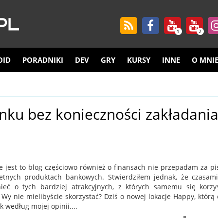
1
2
OID
PORADNIKI
DEV
GRY
KURSY
INNE
O MNI
ku bez konieczności zakładani
e jest to blog częściowo również o finansach nie przepadam za p
etnych produktach bankowych. Stwierdziłem jednak, że czasam
eć o tych bardziej atrakcyjnych, z których samemu się korzy
Wy nie mielibyście skorzystać? Dziś o nowej lokacje Happy, którą 
 według mojej opinii....