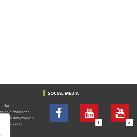
SOCIAL MEDIA
 kilka
adnienia dotyczące
h tekstów dotyczących
1
2
rowych. Życzę
.