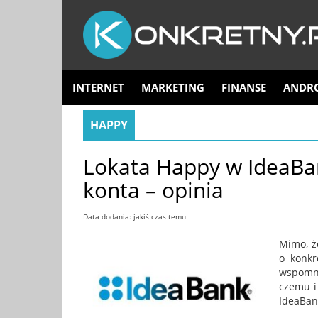
INTERNET
MARKETING
FINANSE
ANDR
HAPPY
Lokata Happy w IdeaBan
konta – opinia
Data dodania: jakiś czas temu
Mimo, ż
o konkr
wspomni
czemu i 
IdeaBank