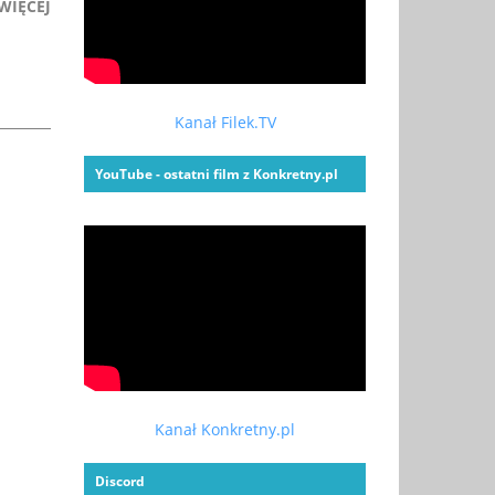
WIĘCEJ
Kanał Filek.TV
YouTube - ostatni film z Konkretny.pl
Kanał Konkretny.pl
Discord