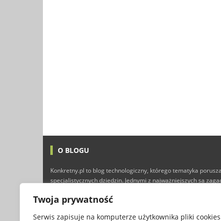
O BLOGU
Konkretny.pl to blog technologiczny, którego tematyka porusza
specjalistycznych dziedzin. Jednymi z najważniejszych są zag
technologii i Internetu, ale nie brakuje tutaj również typowyc
Twoja prywatność
finansów, marketingu, programowania, a nawet gier kompute
przyjemnej lektury :)
Serwis zapisuje na komputerze użytkownika pliki cookies