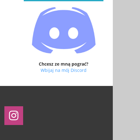
Chcesz ze mną pograć?
Wbijaj na mój Discord