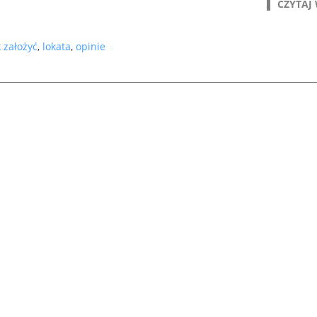
CZYTAJ 
k założyć
,
lokata
,
opinie