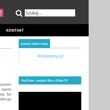
E
KONTAKT
Jestem także tutaj
a
Konkretny.pl
YouTube - ostatni film z Filek.TV
isaniem
i warto
sta, bo
oferuje