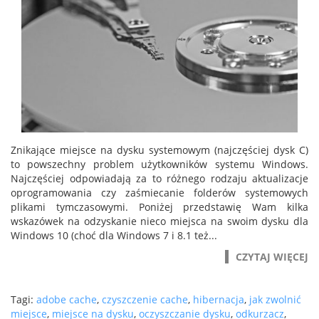
Znikające miejsce na dysku systemowym (najczęściej dysk C)
to powszechny problem użytkowników systemu Windows.
Najczęściej odpowiadają za to różnego rodzaju aktualizacje
oprogramowania czy zaśmiecanie folderów systemowych
plikami tymczasowymi. Poniżej przedstawię Wam kilka
wskazówek na odzyskanie nieco miejsca na swoim dysku dla
Windows 10 (choć dla Windows 7 i 8.1 też...
CZYTAJ WIĘCEJ
Tagi:
adobe cache
,
czyszczenie cache
,
hibernacja
,
jak zwolnić
miejsce
,
miejsce na dysku
,
oczyszczanie dysku
,
odkurzacz
,