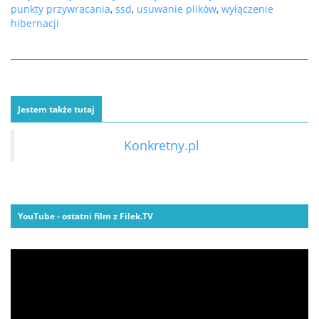
punkty przywracania
,
ssd
,
usuwanie plików
,
wyłączenie
hibernacji
Jestem także tutaj
Konkretny.pl
YouTube - ostatni film z Filek.TV