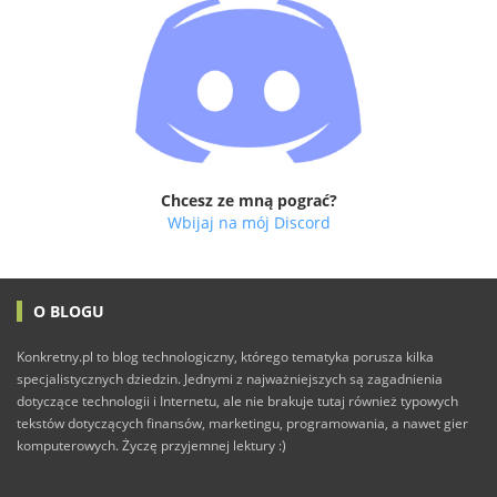
Chcesz ze mną pograć?
Wbijaj na mój Discord
O BLOGU
Konkretny.pl to blog technologiczny, którego tematyka porusza kilka
specjalistycznych dziedzin. Jednymi z najważniejszych są zagadnienia
dotyczące technologii i Internetu, ale nie brakuje tutaj również typowych
tekstów dotyczących finansów, marketingu, programowania, a nawet gier
komputerowych. Życzę przyjemnej lektury :)