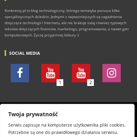
Konkretny.pl to blog technologiczny, którego tematyka porusza kilka
specjalistycznych dziedzin. Jednymi z najważniejszych są zagadnienia
dotyczące technologii i Internetu, ale nie brakuje tutaj również typowych
tekstów dotyczących finansów, marketingu, programowania, a nawet gier
komputerowych. Życzę przyjemnej lektury :)
SOCIAL MEDIA
1
2
© 2011-2026 Konkretny.pl. Wszelkie prawa zastrzeżone.
Twoja prywatność
Wszystkie posty piszę w dobrej wierze. Nie odpowiadam
Serwis zapisuje na komputerze użytkownika pliki cookies.
jednak za wszelkie szkody, treść komentarzy oraz
Potrzebne są one do prawidłowego działania serwisu.
autentyczność informacji na stronie. Informuję, że