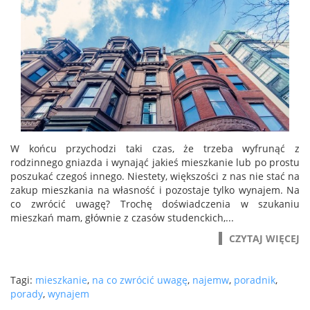
W końcu przychodzi taki czas, że trzeba wyfrunąć z
rodzinnego gniazda i wynająć jakieś mieszkanie lub po prostu
poszukać czegoś innego. Niestety, większości z nas nie stać na
zakup mieszkania na własność i pozostaje tylko wynajem. Na
co zwrócić uwagę? Trochę doświadczenia w szukaniu
mieszkań mam, głównie z czasów studenckich,...
CZYTAJ WIĘCEJ
Tagi:
mieszkanie
,
na co zwrócić uwagę
,
najemw
,
poradnik
,
porady
,
wynajem