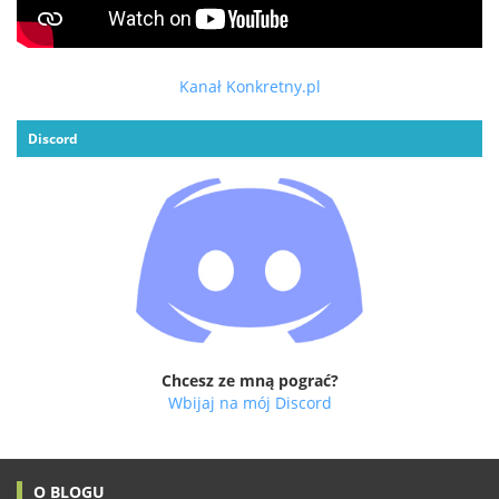
Kanał Konkretny.pl
Discord
Chcesz ze mną pograć?
Wbijaj na mój Discord
O BLOGU